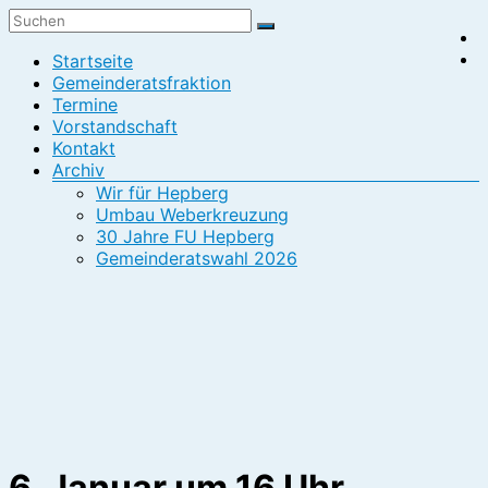
Zum
CSU
Inhalt
Menü
Startseite
springen
Hepberg
Gemeinderatsfraktion
Termine
Vorstandschaft
Kontakt
Archiv
Wir für Hepberg
Umbau Weberkreuzung
30 Jahre FU Hepberg
Gemeinderatswahl 2026
6. Januar um 16 Uhr